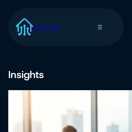
Spring
til
indhold
Hybriteam
Insights