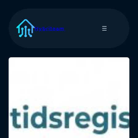
Spring
til
indhold
Hybriteam