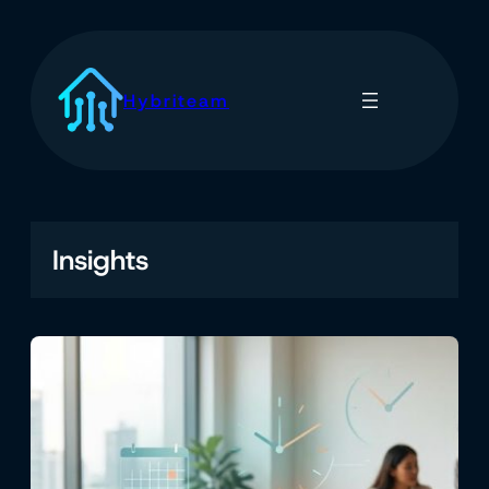
Spring
til
indhold
Hybriteam
Insights