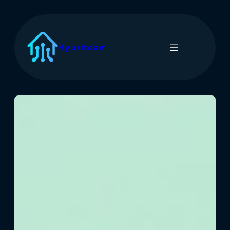
Spring
til
indhold
Hybriteam